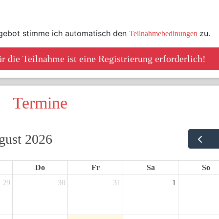
gebot stimme ich automatisch den
zu.
Teilnahmebedinungen
r die Teilnahme ist eine Registrierung erforderlich!
Termine
gust 2026
Do
Fr
Sa
So
29
30
31
1