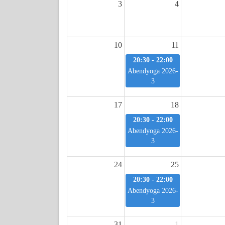
3
4
10
11
20:30 - 22:00
Abendyoga 2026-
3
17
18
20:30 - 22:00
Abendyoga 2026-
3
24
25
20:30 - 22:00
Abendyoga 2026-
3
31
1